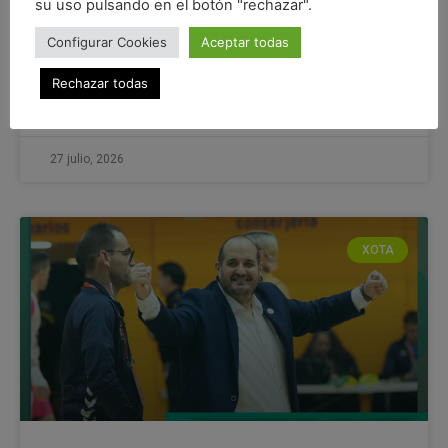
su uso pulsando en el botón "rechazar".
CD Xota
Configurar Cookies
Aceptar todas
El CD Xota hace oficial la incorporación de Dávid
Vatamaniuc-Bartha, internacional con la selección
Rechazar todas
LEER MÁS »
27 julio, 2026
XOTA