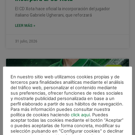
El CD Xota hace oficial la incorporación del jugador
italiano Gabriele Ugherani, que reforzará
LEER MÁS »
31 julio, 2026
XOTA
En nuestro sitio web utilizamos cookies propias y de
terceros para finalidades analíticas mediante el análisis
del tráfico web, personalizar el contenido mediante
sus preferencias, ofrecer funciones de redes sociales
y mostrarle publicidad personalizada en base a un
perfil elaborado a partir de sus hábitos de navegación.
Para más información puedes consultar nuestra
política de cookies haciendo
click aqui
. Puedes
aceptar todas las cookies mediante el botón “Aceptar”
o puedes aceptarlas de forma concreta, modificar su
selección pulsando en "Configurar cookies" o declinar
Dávid Vatamaniuc, nuevo cierre del