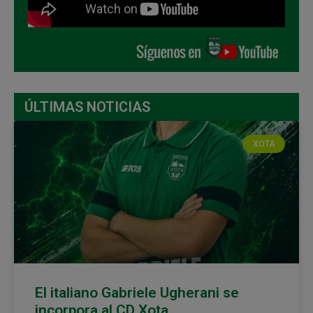
ÚLTIMAS NOTICIAS
XOTA
El italiano Gabriele Ugherani se
incorpora al CD Xota