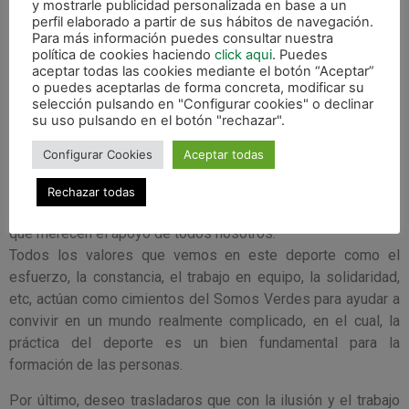
y mostrarle publicidad personalizada en base a un
perfil elaborado a partir de sus hábitos de navegación.
El actual C.A. Osasuna Magna tiene los valores necesarios
Para más información puedes consultar nuestra
para convertir este esfuerzo, en una reversión positiva para
política de cookies haciendo
click aqui
. Puedes
nuestra tierra. A través del Proyecto Somos Verdes
aceptar todas las cookies mediante el botón “Aceptar”
o puedes aceptarlas de forma concreta, modificar su
seguimos afianzado varios proyectos de colaboración social,
selección pulsando en "Configurar cookies" o declinar
así como una intensa actividad en el fútbol sala base en
su uso pulsando en el botón "rechazar".
Navarra.
Configurar Cookies
Aceptar todas
El trabajo incalculable de la estructura profesional, con una
trayectoria brillante, actúan como motores de una actividad
Rechazar todas
sumamente solidaria y enerva nuestro corazón hasta metas
que merecen el apoyo de todos nosotros.
Todos los valores que vemos en este deporte como el
esfuerzo, la constancia, el trabajo en equipo, la solidaridad,
etc, actúan como cimientos del Somos Verdes para ayudar a
convivir en un mundo realmente complicado, en el cual, la
práctica del deporte es un bien fundamental para la
formación de las personas.
Por último, deseo trasladaros que con la ilusión y el trabajo