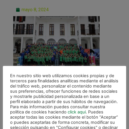
mayo 8, 2024
En nuestro sitio web utilizamos cookies propias y de
terceros para finalidades analíticas mediante el análisis
del tráfico web, personalizar el contenido mediante
sus preferencias, ofrecer funciones de redes sociales
y mostrarle publicidad personalizada en base a un
perfil elaborado a partir de sus hábitos de navegación.
Para más información puedes consultar nuestra
ANTERIOR
política de cookies haciendo
click aqui
. Puedes
Un año más, con Lacturale, celebramos el encuentro ‘Familia Xota’
aceptar todas las cookies mediante el botón “Aceptar”
o puedes aceptarlas de forma concreta, modificar su
selección pulsando en "Configurar cookies" o declinar
CALENDARIO DE LIGA