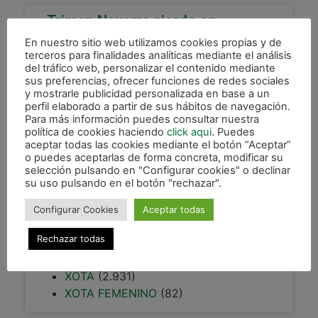
Triman Navarra pierde en
Segovia con polémica arbitral
En nuestro sitio web utilizamos cookies propias y de
terceros para finalidades analíticas mediante el análisis
Caja Segovia se llevó los tres puntos un partido
del tráfico web, personalizar el contenido mediante
apasionante ante el Triman Navarra. El conjunto
sus preferencias, ofrecer funciones de redes sociales
local consiguió marcharse al descanso con una
y mostrarle publicidad personalizada en base a un
perfil elaborado a partir de sus hábitos de navegación.
ventaja de
Para más información puedes consultar nuestra
política de cookies haciendo
click aqui
. Puedes
LEER MÁS »
aceptar todas las cookies mediante el botón “Aceptar”
o puedes aceptarlas de forma concreta, modificar su
8 abril, 2013
selección pulsando en "Configurar cookies" o declinar
su uso pulsando en el botón "rechazar".
Configurar Cookies
Aceptar todas
CATEGORÍAS
Rechazar todas
DESTACADAS
(208)
XOTA
(2.931)
XOTA FEMENINO
(82)