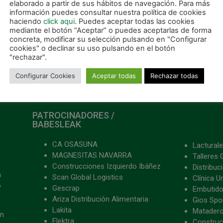
elaborado a partir de sus hábitos de navegación. Para más
información puedes consultar nuestra política de cookies
haciendo
click aqui
. Puedes aceptar todas las cookies
mediante el botón “Aceptar” o puedes aceptarlas de forma
concreta, modificar su selección pulsando en "Configurar
cookies" o declinar su uso pulsando en el botón
"rechazar".
Configurar Cookies
Aceptar todas
Rechazar todas
PATROCINADORES /
BABESLEAK
CA OSASUNA
Lacturale
MAGNESITAS NAVARRA
Talleres 
Construcciones Izquierdo Ibáñez
Distribu
a
Scan Global Logistics
Clínica U
o
Gescrap
Embutido
Ariza Distribución Alimentaria
Gios Spon
Lakita
Matader
ón
Elektra
Construc