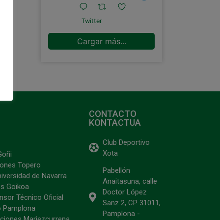
Twitter
Cargar más...
CONTACTO
KONTACTUA
Club Deportivo
Xota
Goñi
ciones Topero
Pabellón
niversidad de Navarra
Anaitasuna, calle
s Goikoa
Doctor López
sor Técnico Oficial
Sanz 2, CP 31011,
o Pamplona
Pamplona -
ciones Mariezcurrena