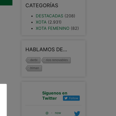
CATEGORÍAS
DESTACADAS
(208)
XOTA
(2.931)
XOTA FEMENINO
(82)
HABLAMOS DE…
derbi
rios renovables
triman
Síguenos en
Twitter
Follow
@
·
now