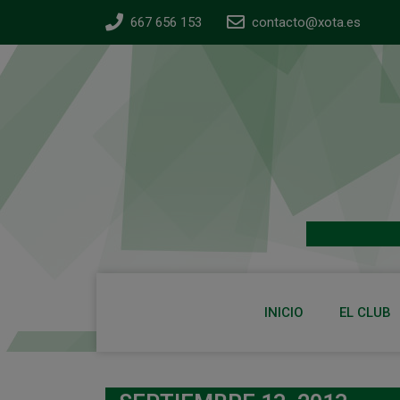
667 656 153
contacto@xota.es
INICIO
EL CLUB