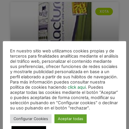
XOTA
En nuestro sitio web utilizamos cookies propias y de
terceros para finalidades analíticas mediante el análisis
del tráfico web, personalizar el contenido mediante
sus preferencias, ofrecer funciones de redes sociales
Colabora con el Banco de
y mostrarle publicidad personalizada en base a un
Alimentos, trae leche entera al
perfil elaborado a partir de sus hábitos de navegación.
derbi y recibe el póster oficial
Para más información puedes consultar nuestra
política de cookies haciendo
click aqui
. Puedes
aceptar todas las cookies mediante el botón “Aceptar”
Un partido más Magna Xota hace una
o puedes aceptarlas de forma concreta, modificar su
llamamiento a la solidaridad y sugiere a todos los
selección pulsando en "Configurar cookies" o declinar
aficionados que lleven leche entera Lacturale al
su uso pulsando en el botón "rechazar".
Pabellón Anaitasuna
Configurar Cookies
Aceptar todas
LEER MÁS »