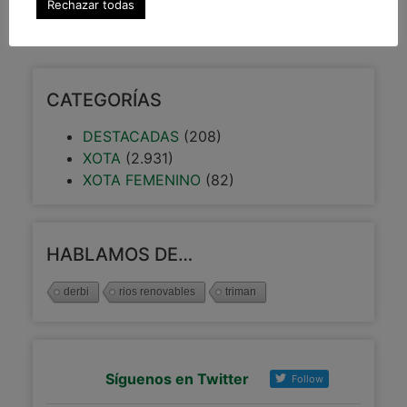
Rechazar todas
3 diciembre, 2013
CATEGORÍAS
DESTACADAS
(208)
XOTA
(2.931)
XOTA FEMENINO
(82)
HABLAMOS DE…
derbi
rios renovables
triman
Síguenos en Twitter
Follow