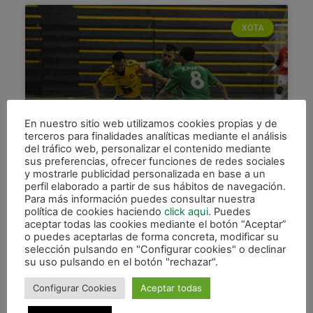
XOTA
En nuestro sitio web utilizamos cookies propias y de
terceros para finalidades analíticas mediante el análisis
del tráfico web, personalizar el contenido mediante
sus preferencias, ofrecer funciones de redes sociales
Derrota en Gran Canaria (6-5)
y mostrarle publicidad personalizada en base a un
desperdiciando una ventaja de
perfil elaborado a partir de sus hábitos de navegación.
tres goles
Para más información puedes consultar nuestra
política de cookies haciendo
click aqui
. Puedes
aceptar todas las cookies mediante el botón “Aceptar”
Magna Xota dejó escapar tres importantes
o puedes aceptarlas de forma concreta, modificar su
puntos en la pista del colista, después de no saber
selección pulsando en "Configurar cookies" o declinar
administrar una suculenta ventaja de tres goles
su uso pulsando en el botón "rechazar".
que disponía
Configurar Cookies
Aceptar todas
LEER MÁS »