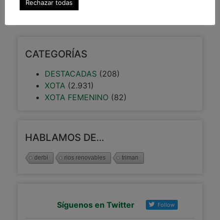
Rechazar todas
18 enero, 2014
CATEGORÍAS
DESTACADAS
(208)
XOTA
(2.931)
XOTA FEMENINO
(82)
HABLAMOS DE…
derbi
rios renovables
triman
Síguenos en Twitter
Follow