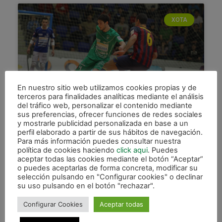
XOTA
En nuestro sitio web utilizamos cookies propias y de
terceros para finalidades analíticas mediante el análisis
del tráfico web, personalizar el contenido mediante
sus preferencias, ofrecer funciones de redes sociales
Engañosa derrota ante el Barça
y mostrarle publicidad personalizada en base a un
(2-5) en un buen partido de
perfil elaborado a partir de sus hábitos de navegación.
Magna
Para más información puedes consultar nuestra
política de cookies haciendo
click aqui
. Puedes
aceptar todas las cookies mediante el botón “Aceptar”
El FC Barcelona Alusport consiguió la victoria en
o puedes aceptarlas de forma concreta, modificar su
un completamente lleno pabellón Anaitasuna,
selección pulsando en "Configurar cookies" o declinar
ante un Magna Navarra que no bajó los brazos en
su uso pulsando en el botón "rechazar".
ningún momento,
Configurar Cookies
Aceptar todas
LEER MÁS »