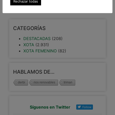
Rechazar todas
5 abril, 2014
CATEGORÍAS
DESTACADAS
(208)
XOTA
(2.931)
XOTA FEMENINO
(82)
HABLAMOS DE…
derbi
rios renovables
triman
Síguenos en Twitter
Follow