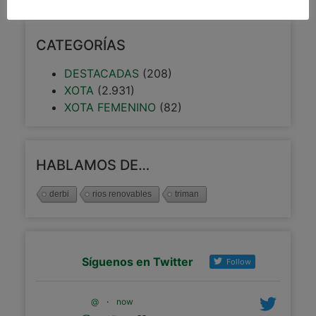
CATEGORÍAS
DESTACADAS
(208)
XOTA
(2.931)
XOTA FEMENINO
(82)
HABLAMOS DE…
derbi
rios renovables
triman
Síguenos en Twitter
Follow
@
·
now