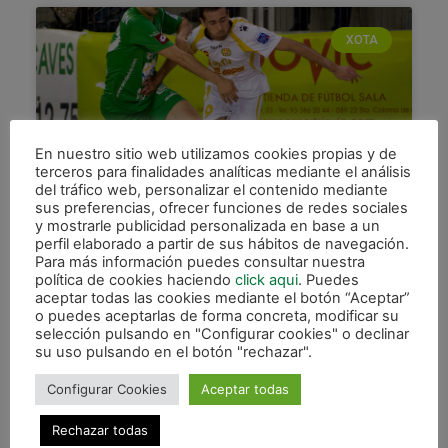
XOTA
En nuestro sitio web utilizamos cookies propias y de
terceros para finalidades analíticas mediante el análisis
del tráfico web, personalizar el contenido mediante
sus preferencias, ofrecer funciones de redes sociales
y mostrarle publicidad personalizada en base a un
Empate a 3 contra Marfil Santa
perfil elaborado a partir de sus hábitos de navegación.
Coloma
Para más información puedes consultar nuestra
política de cookies haciendo
click aqui
. Puedes
Magna Xota consigió un punto en una pista que,
aceptar todas las cookies mediante el botón “Aceptar”
o puedes aceptarlas de forma concreta, modificar su
tradicionalmente, se le da bien al conjunto de
selección pulsando en "Configurar cookies" o declinar
Imanol Arregui. En un partido lleno de alternativas
su uso pulsando en el botón "rechazar".
LEER MÁS »
Configurar Cookies
Aceptar todas
12 abril, 2014
Rechazar todas