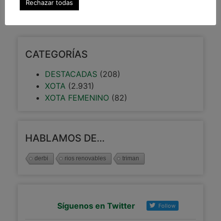
Rechazar todas
29 octubre, 2014
CATEGORÍAS
DESTACADAS
(208)
XOTA
(2.931)
XOTA FEMENINO
(82)
HABLAMOS DE…
derbi
rios renovables
triman
Síguenos en Twitter
Follow