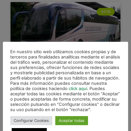
XOTA
En nuestro sitio web utilizamos cookies propias y de
terceros para finalidades analíticas mediante el análisis
del tráfico web, personalizar el contenido mediante
sus preferencias, ofrecer funciones de redes sociales
Preparados para una intensa
y mostrarle publicidad personalizada en base a un
semana con tres
perfil elaborado a partir de sus hábitos de navegación.
desplazamientos
Para más información puedes consultar nuestra
política de cookies haciendo
click aqui
. Puedes
aceptar todas las cookies mediante el botón “Aceptar”
La plantilla que dirige Imanol Arregui se prepara
o puedes aceptarlas de forma concreta, modificar su
estos días para afrontar una infernal e histórica
selección pulsando en "Configurar cookies" o declinar
semana en la se disputarán tres partidos
su uso pulsando en el botón "rechazar".
seguidos como
Configurar Cookies
Aceptar todas
LEER MÁS »