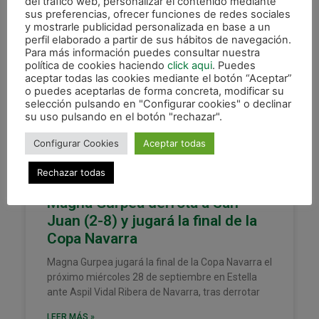
del tráfico web, personalizar el contenido mediante
sus preferencias, ofrecer funciones de redes sociales
y mostrarle publicidad personalizada en base a un
perfil elaborado a partir de sus hábitos de navegación.
Para más información puedes consultar nuestra
XOTA
política de cookies haciendo
click aqui
. Puedes
aceptar todas las cookies mediante el botón “Aceptar”
o puedes aceptarlas de forma concreta, modificar su
selección pulsando en "Configurar cookies" o declinar
su uso pulsando en el botón "rechazar".
Configurar Cookies
Aceptar todas
Rechazar todas
Magna Gurpea derrota a San
Juan (2-8) y jugará la final de la
Copa Navarra
Magna Gurpea jugará la final de la Copa Navarra el
próximo miércoles 28 de septiembre en Estella
ante Aspil Vidal Ribera de Navarra, tras derrotar
LEER MÁS »