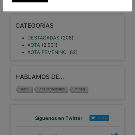
CATEGORÍAS
DESTACADAS
(208)
XOTA
(2.931)
XOTA FEMENINO
(82)
HABLAMOS DE…
derbi
rios renovables
triman
Síguenos en Twitter
Follow