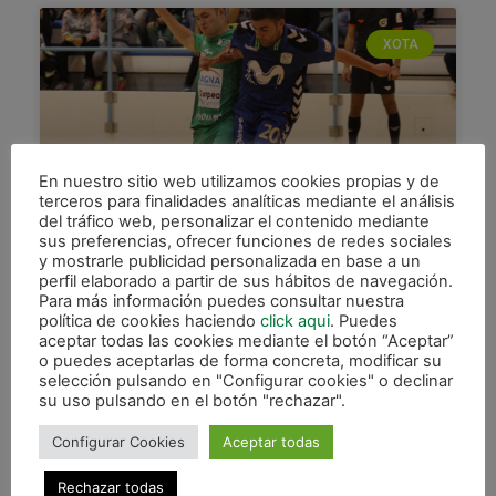
XOTA
En nuestro sitio web utilizamos cookies propias y de
terceros para finalidades analíticas mediante el análisis
del tráfico web, personalizar el contenido mediante
sus preferencias, ofrecer funciones de redes sociales
Gran partido entre Magna Gurpea
y mostrarle publicidad personalizada en base a un
perfil elaborado a partir de sus hábitos de navegación.
y Movistar Inter (3-4)
Para más información puedes consultar nuestra
política de cookies haciendo
click aqui
. Puedes
Magna Navarra y Movistar Inter disputaron un
aceptar todas las cookies mediante el botón “Aceptar”
intenso partido amistoso de preparación en el
o puedes aceptarlas de forma concreta, modificar su
Polideportivo Municipal de Noain con gran
selección pulsando en "Configurar cookies" o declinar
afluencia de espectadores en las
su uso pulsando en el botón "rechazar".
LEER MÁS »
Configurar Cookies
Aceptar todas
Rechazar todas
16 septiembre, 2016