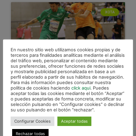
XOTA
En nuestro sitio web utilizamos cookies propias y de
terceros para finalidades analíticas mediante el análisis
del tráfico web, personalizar el contenido mediante
sus preferencias, ofrecer funciones de redes sociales
Campeones de la primera Copa
y mostrarle publicidad personalizada en base a un
perfil elaborado a partir de sus hábitos de navegación.
Navarra en la prórroga (4-3)
Para más información puedes consultar nuestra
política de cookies haciendo
click aqui
. Puedes
Magna Gurpea se proclamó campeón de la
aceptar todas las cookies mediante el botón “Aceptar”
primera Copa Navarra de Fútbol Sala, competición
o puedes aceptarlas de forma concreta, modificar su
organizada por la Federación Navarra de Fútbol.
selección pulsando en "Configurar cookies" o declinar
En un intenso e
su uso pulsando en el botón "rechazar".
LEER MÁS »
Configurar Cookies
Aceptar todas
Rechazar todas
29 septiembre, 2016