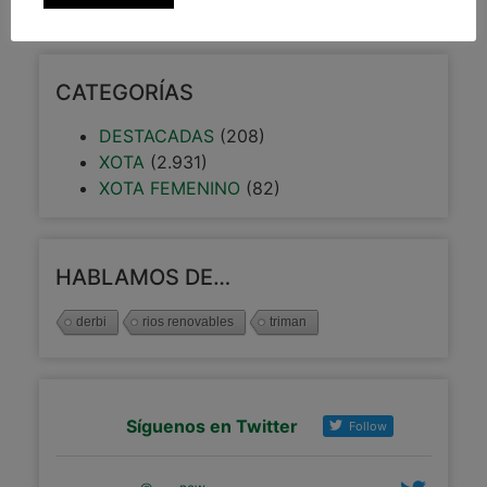
CATEGORÍAS
DESTACADAS
(208)
XOTA
(2.931)
XOTA FEMENINO
(82)
HABLAMOS DE…
derbi
rios renovables
triman
Síguenos en Twitter
Follow