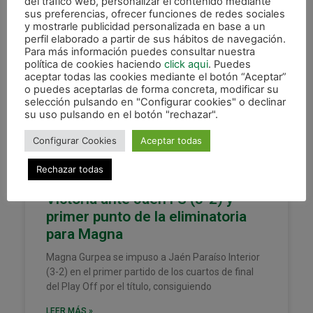
del tráfico web, personalizar el contenido mediante
sus preferencias, ofrecer funciones de redes sociales
y mostrarle publicidad personalizada en base a un
perfil elaborado a partir de sus hábitos de navegación.
Para más información puedes consultar nuestra
XOTA
política de cookies haciendo
click aqui
. Puedes
aceptar todas las cookies mediante el botón “Aceptar”
o puedes aceptarlas de forma concreta, modificar su
selección pulsando en "Configurar cookies" o declinar
su uso pulsando en el botón "rechazar".
Configurar Cookies
Aceptar todas
Rechazar todas
Victoria ante Jaén FS (3-2) y
primer punto de la eliminatoria
para Magna
Magna Gurpea se impuso a Jaén Paraíso Interior
(3-2) en el primer partido de los cuartos de final
del Play Off por el título, consiguiendo
LEER MÁS »