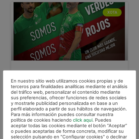
XOTA
Presentación del «Somos
Verdes, Somos Rojos»
En nuestro sitio web utilizamos cookies propias y de
terceros para finalidades analíticas mediante el análisis
Esta mañana se ha presentado ante los medios
del tráfico web, personalizar el contenido mediante
sus preferencias, ofrecer funciones de redes sociales
de comunicación en el Pabellón Anaitasuna el
y mostrarle publicidad personalizada en base a un
nuevo e ilusionante proyecto, apoyado por el C.A.
perfil elaborado a partir de sus hábitos de navegación.
Osasuna, «SOMOS
Para más información puedes consultar nuestra
política de cookies haciendo
click aqui
. Puedes
LEER MÁS »
aceptar todas las cookies mediante el botón “Aceptar”
o puedes aceptarlas de forma concreta, modificar su
selección pulsando en "Configurar cookies" o declinar
4 octubre, 2018