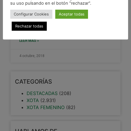
su uso pulsando en el botón "rechazar".
Configurar Cookies
Aceptar todas
Nuevo proyecto: «SOMOS
Rechazar todas
VERDES, SOMOS ROJOS»
LEER MÁS »
4 octubre, 2018
CATEGORÍAS
DESTACADAS
(208)
XOTA
(2.931)
XOTA FEMENINO
(82)