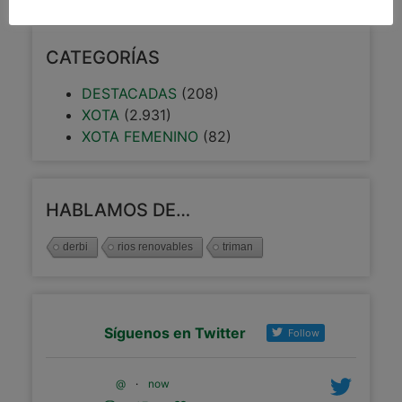
CATEGORÍAS
DESTACADAS
(208)
XOTA
(2.931)
XOTA FEMENINO
(82)
HABLAMOS DE…
derbi
rios renovables
triman
Síguenos en Twitter
Follow
@
·
now