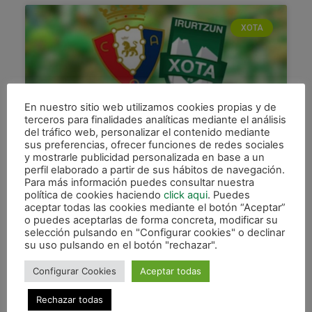
XOTA
En nuestro sitio web utilizamos cookies propias y de
terceros para finalidades analíticas mediante el análisis
del tráfico web, personalizar el contenido mediante
sus preferencias, ofrecer funciones de redes sociales
y mostrarle publicidad personalizada en base a un
Continúa la campaña de
perfil elaborado a partir de sus hábitos de navegación.
renovación de abonos
Para más información puedes consultar nuestra
política de cookies haciendo
click aqui
. Puedes
Durante toda esta semana y la siguiente, hasta el
aceptar todas las cookies mediante el botón “Aceptar”
o puedes aceptarlas de forma concreta, modificar su
viernes 28 de junio, se podrán seguir adquiriendo
selección pulsando en "Configurar cookies" o declinar
los abonos para ver a C.A. Osasuna Magna
su uso pulsando en el botón "rechazar".
LEER MÁS »
Configurar Cookies
Aceptar todas
17 junio, 2019
Rechazar todas