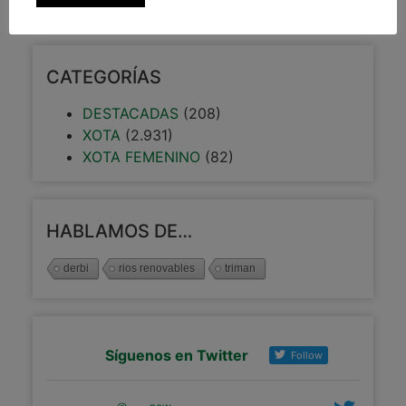
CATEGORÍAS
DESTACADAS
(208)
XOTA
(2.931)
XOTA FEMENINO
(82)
HABLAMOS DE…
derbi
rios renovables
triman
Síguenos en Twitter
Follow