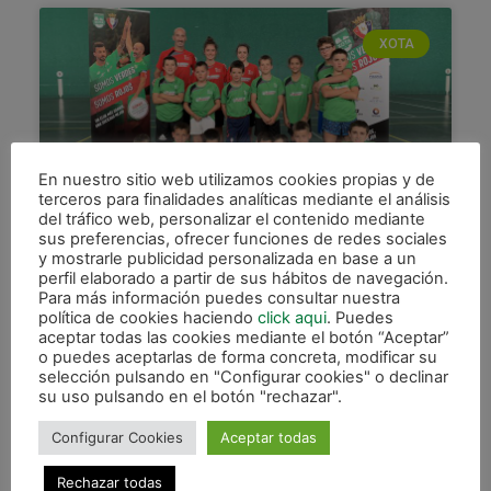
XOTA
En nuestro sitio web utilizamos cookies propias y de
terceros para finalidades analíticas mediante el análisis
del tráfico web, personalizar el contenido mediante
sus preferencias, ofrecer funciones de redes sociales
Èxito del I Campus mixto de
y mostrarle publicidad personalizada en base a un
perfil elaborado a partir de sus hábitos de navegación.
Futsal Zubiri
Para más información puedes consultar nuestra
política de cookies haciendo
click aqui
. Puedes
Durante toda esta semana se está realizando el I
aceptar todas las cookies mediante el botón “Aceptar”
Campus de Fútbol Sala mixto, organizado por el
o puedes aceptarlas de forma concreta, modificar su
club Somos Verdes Somos Rojos en el
selección pulsando en "Configurar cookies" o declinar
Polideportivo del
su uso pulsando en el botón "rechazar".
LEER MÁS »
Configurar Cookies
Aceptar todas
Rechazar todas
3 julio, 2019