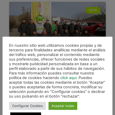
XOTA
En nuestro sitio web utilizamos cookies propias y de
terceros para finalidades analíticas mediante el análisis
del tráfico web, personalizar el contenido mediante
sus preferencias, ofrecer funciones de redes sociales
Visita de Osasuna Magna y
y mostrarle publicidad personalizada en base a un
aficionados a la granja de
perfil elaborado a partir de sus hábitos de navegación.
LACTURALE
Para más información puedes consultar nuestra
política de cookies haciendo
click aqui
. Puedes
aceptar todas las cookies mediante el botón “Aceptar”
Esta mañana ha tenido lugar una actividad
o puedes aceptarlas de forma concreta, modificar su
especial para la plantilla de de Osasuna Magna
selección pulsando en "Configurar cookies" o declinar
que ha visitado, junto a sesenta aficionados
su uso pulsando en el botón "rechazar".
verdes, la granja
Configurar Cookies
Aceptar todas
LEER MÁS »