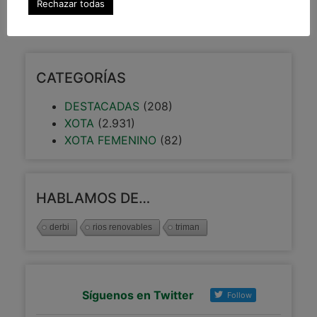
Rechazar todas
7 enero, 2020
CATEGORÍAS
DESTACADAS
(208)
XOTA
(2.931)
XOTA FEMENINO
(82)
HABLAMOS DE…
derbi
rios renovables
triman
Síguenos en Twitter
Follow