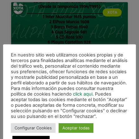
XOTA
En nuestro sitio web utilizamos cookies propias y de
terceros para finalidades analíticas mediante el análisis
del tráfico web, personalizar el contenido mediante
sus preferencias, ofrecer funciones de redes sociales
CD Xota, quinto en la
y mostrarle publicidad personalizada en base a un
clasificación histórica desde la
perfil elaborado a partir de sus hábitos de navegación.
temporada 94/95
Para más información puedes consultar nuestra
política de cookies haciendo
click aqui
. Puedes
aceptar todas las cookies mediante el botón “Aceptar”
Prueba de la regularidad de Osasuna Magna
o puedes aceptarlas de forma concreta, modificar su
desde que nuestro equipo milita en la máxima
selección pulsando en "Configurar cookies" o declinar
categoría, es el quinto puesto que el club presidido
su uso pulsando en el botón "rechazar".
por
Configurar Cookies
Aceptar todas
LEER MÁS »