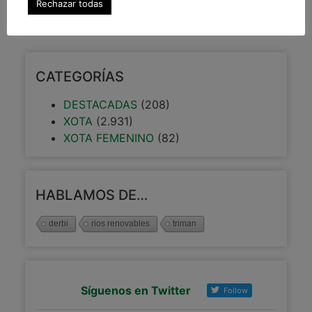
Rechazar todas
6 abril, 2020
CATEGORÍAS
DESTACADAS
(208)
XOTA
(2.931)
XOTA FEMENINO
(82)
HABLAMOS DE…
derbi
rios renovables
triman
Síguenos en Twitter
Follow