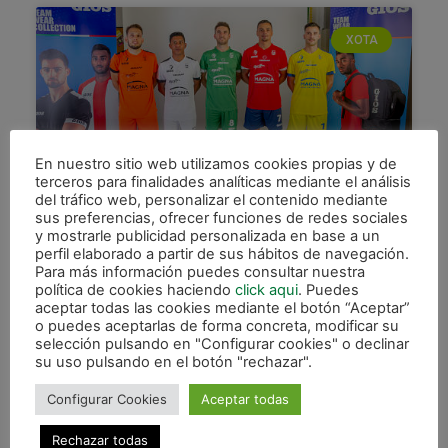
XOTA
En nuestro sitio web utilizamos cookies propias y de
terceros para finalidades analíticas mediante el análisis
del tráfico web, personalizar el contenido mediante
sus preferencias, ofrecer funciones de redes sociales
Presentación de las nuevas
y mostrarle publicidad personalizada en base a un
perfil elaborado a partir de sus hábitos de navegación.
equipaciones GIOS 2020/2021
Para más información puedes consultar nuestra
política de cookies haciendo
click aqui
. Puedes
El C.A. Osasuna Magna y su nuevo sponsor
aceptar todas las cookies mediante el botón “Aceptar”
técnico, la marca italiana GIOS, han presentado de
o puedes aceptarlas de forma concreta, modificar su
forma oficial las equipaciones para esta
selección pulsando en "Configurar cookies" o declinar
temporada. Cinco jugadores
su uso pulsando en el botón "rechazar".
LEER MÁS »
Configurar Cookies
Aceptar todas
Rechazar todas
21 agosto, 2020