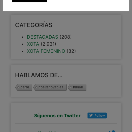
CATEGORÍAS
DESTACADAS
(208)
XOTA
(2.931)
XOTA FEMENINO
(82)
HABLAMOS DE…
derbi
rios renovables
triman
Síguenos en Twitter
Follow