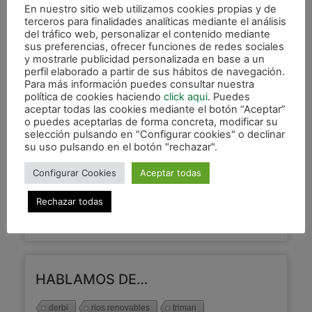
En nuestro sitio web utilizamos cookies propias y de
Derrota (6-3) tras un mal partido
terceros para finalidades analíticas mediante el análisis
del tráfico web, personalizar el contenido mediante
de Osasuna Magna en Ferrol
sus preferencias, ofrecer funciones de redes sociales
y mostrarle publicidad personalizada en base a un
LEER MÁS »
perfil elaborado a partir de sus hábitos de navegación.
Para más información puedes consultar nuestra
política de cookies haciendo
click aqui
. Puedes
7 febrero, 2021
aceptar todas las cookies mediante el botón “Aceptar”
o puedes aceptarlas de forma concreta, modificar su
selección pulsando en "Configurar cookies" o declinar
su uso pulsando en el botón "rechazar".
CATEGORÍAS
Configurar Cookies
Aceptar todas
DESTACADAS
(208)
Rechazar todas
XOTA
(2.931)
XOTA FEMENINO
(82)
HABLAMOS DE…
derbi
rios renovables
triman