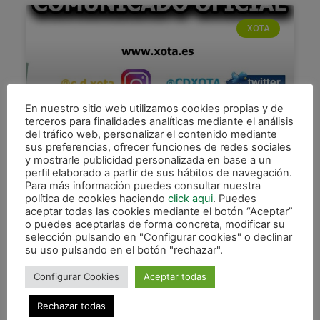
XOTA
En nuestro sitio web utilizamos cookies propias y de
terceros para finalidades analíticas mediante el análisis
del tráfico web, personalizar el contenido mediante
sus preferencias, ofrecer funciones de redes sociales
y mostrarle publicidad personalizada en base a un
COMUNICADO OFICIAL
perfil elaborado a partir de sus hábitos de navegación.
Para más información puedes consultar nuestra
El C.A. Osasuna Magna informa que Imanol
política de cookies haciendo
click aqui
. Puedes
Arregui Sarasa, entrenador del primer equipo, no
aceptar todas las cookies mediante el botón “Aceptar”
podrá estar de forma presencial, con el equipo en
o puedes aceptarlas de forma concreta, modificar su
selección pulsando en "Configurar cookies" o declinar
los partidos
su uso pulsando en el botón "rechazar".
LEER MÁS »
Configurar Cookies
Aceptar todas
27 abril, 2021
Rechazar todas