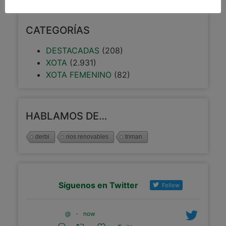
CATEGORÍAS
DESTACADAS
(208)
XOTA
(2.931)
XOTA FEMENINO
(82)
HABLAMOS DE…
derbi
rios renovables
triman
Síguenos en Twitter
Follow
@
·
now