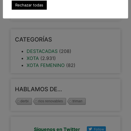
Rechazar todas
19 mayo, 2021
CATEGORÍAS
DESTACADAS
(208)
XOTA
(2.931)
XOTA FEMENINO
(82)
HABLAMOS DE…
derbi
rios renovables
triman
Síguenos en Twitter
Follow