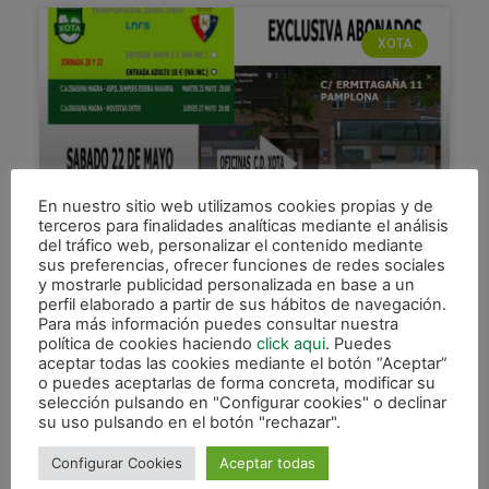
XOTA
En nuestro sitio web utilizamos cookies propias y de
terceros para finalidades analíticas mediante el análisis
del tráfico web, personalizar el contenido mediante
Venta de entradas para los
sus preferencias, ofrecer funciones de redes sociales
partidos ante Aspil Jumpers y
y mostrarle publicidad personalizada en base a un
perfil elaborado a partir de sus hábitos de navegación.
Movistar Inter, exclusivas para
Para más información puedes consultar nuestra
abonados
política de cookies haciendo
click aqui
. Puedes
aceptar todas las cookies mediante el botón “Aceptar”
De cara a los dos decisivos partidos que Osasuna
o puedes aceptarlas de forma concreta, modificar su
Magna va a disputar la próxima semana en el
selección pulsando en "Configurar cookies" o declinar
su uso pulsando en el botón "rechazar".
Pabellón Anaitasuna, los abonados solidarios de
esta
Configurar Cookies
Aceptar todas
LEER MÁS »