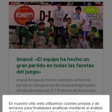
XOTA
Imanol: «El equipo ha hecho un
gran partido en todas las facetas
del juego»
Imanol Arregui se mostró satisfecho al final del
partido en Zaragoza donde Osasuna Magna goleó
al Fútbol Emotion por 3-7. El técnico del Xota hacía
LEER MÁS »
En nuestro sitio web utilizamos cookies propias y de
terceros para finalidades analíticas mediante el análisis