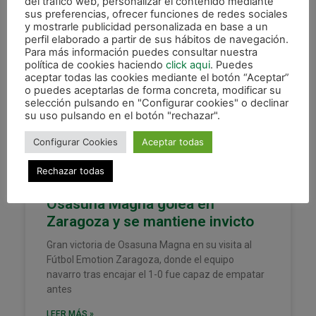
del tráfico web, personalizar el contenido mediante
30 octubre, 2021
sus preferencias, ofrecer funciones de redes sociales
y mostrarle publicidad personalizada en base a un
perfil elaborado a partir de sus hábitos de navegación.
Para más información puedes consultar nuestra
política de cookies haciendo
click aqui
. Puedes
XOTA
aceptar todas las cookies mediante el botón “Aceptar”
o puedes aceptarlas de forma concreta, modificar su
selección pulsando en "Configurar cookies" o declinar
su uso pulsando en el botón "rechazar".
Configurar Cookies
Aceptar todas
Rechazar todas
Osasuna Magna golea en
Zaragoza y se mantiene invicto
Gran victoria de Osasuna Magna en su visita al
Fútbol Emotion Zaragoza, donde el equipo
navarro tras encajar el 1-0 fue capaz de empatar
antes
LEER MÁS »