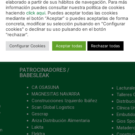
elaborado a partir de sus hábitos de navegación. Para más
información puedes consultar nuestra política de cookies
ER MÁS »
haciendo
click aqui
. Puedes aceptar todas las cookies
mediante el botón “Aceptar” o puedes aceptarlas de forma
concreta, modificar su selección pulsando en "Configurar
 noviembre, 2021
cookies" o declinar su uso pulsando en el botón
"rechazar".
Configurar Cookies
Aceptar todas
Rechazar todas
PATROCINADORES /
BABESLEAK
CA OSASUNA
Lacturale
MAGNESITAS NAVARRA
Talleres 
Construcciones Izquierdo Ibáñez
Distribu
a
Scan Global Logistics
Clínica U
o
Gescrap
Embutido
Ariza Distribución Alimentaria
Gios Spon
Lakita
Matader
ón
Elektra
Construc