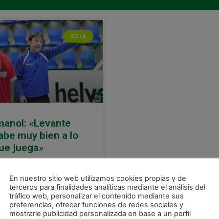
XOTA
manol: «Levante
abe muy bien a lo
ue juega»
 entrenador de Osasuna
gna espera un nuevo
En nuestro sitio web utilizamos cookies propias y de
rtido en el que los suyos
terceros para finalidades analíticas mediante el análisis del
berán ofrecer su mejor
tráfico web, personalizar el contenido mediante sus
preferencias, ofrecer funciones de redes sociales y
rsión para poder ganar.
mostrarle publicidad personalizada en base a un perfil
lante estará el