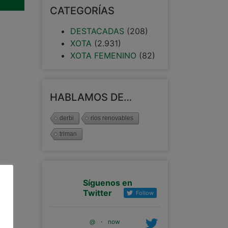
CATEGORÍAS
DESTACADAS
(208)
XOTA
(2.931)
XOTA FEMENINO
(82)
HABLAMOS DE…
derbi
rios renovables
triman
Síguenos en
Twitter
Follow
@
·
now