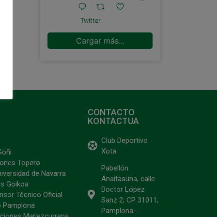
Twitter
Cargar más...
CONTACTO
KONTACTUA
Club Deportivo
Xota
Goñi
ciones Topero
Pabellón
niversidad de Navarra
Anaitasuna, calle
s Goikoa
Doctor López
sor Técnico Oficial
Sanz 2, CP 31011,
o Pamplona
Pamplona -
ciones Mariezcurrena