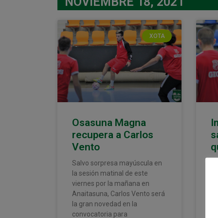
NOVIEMBRE 18, 2021
XOTA
Osasuna Magna
I
recupera a Carlos
s
Vento
q
Salvo sorpresa mayúscula en
El
la sesión matinal de este
Ma
viernes por la mañana en
pa
Anaitasuna, Carlos Vento será
de
la gran novedad en la
ve
convocatoria para
De