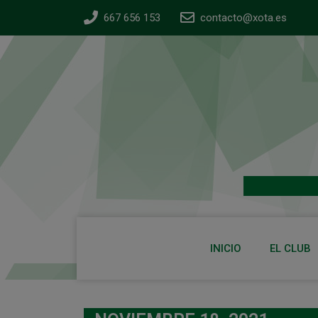
667 656 153
contacto@xota.es
INICIO
EL CLUB