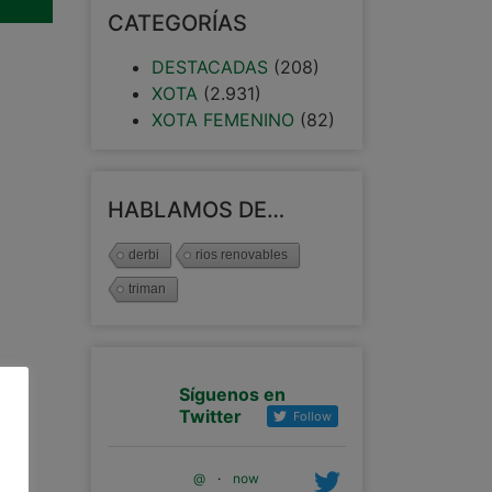
CATEGORÍAS
DESTACADAS
(208)
XOTA
(2.931)
XOTA FEMENINO
(82)
HABLAMOS DE…
derbi
rios renovables
triman
Síguenos en
Twitter
Follow
@
·
now