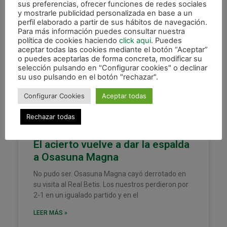
sus preferencias, ofrecer funciones de redes sociales
y mostrarle publicidad personalizada en base a un
perfil elaborado a partir de sus hábitos de navegación.
Para más información puedes consultar nuestra
política de cookies haciendo
click aqui
. Puedes
XOTA
aceptar todas las cookies mediante el botón “Aceptar”
o puedes aceptarlas de forma concreta, modificar su
selección pulsando en "Configurar cookies" o declinar
su uso pulsando en el botón "rechazar".
Configurar Cookies
Aceptar todas
Rechazar todas
El acierto vuelve a dar la espalda
a Osasuna Magna
No pudo ser. Osasuna Magna cayó derrotado en
su visita al Real Betis. Los nuestros perdieron por
2-1 en un igualado partido y en el
LEER MÁS »