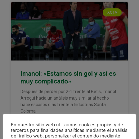
XOTA
Imanol: «Estamos sin gol y así es
muy complicado»
Después de perder por 2-1 frente al Betis, Imanol
Arregui hacía un análisis muy similar al hecho
hace escasos días frente a Industrias Santa
Coloma.
LEER MÁS »
En nuestro sitio web utilizamos cookies propias y de
terceros para finalidades analíticas mediante el análisis
del tráfico web, personalizar el contenido mediante
27 febrero, 2022