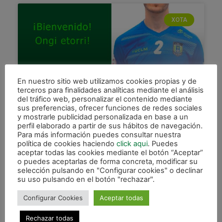
XOTA
En nuestro sitio web utilizamos cookies propias y de
terceros para finalidades analíticas mediante el análisis
del tráfico web, personalizar el contenido mediante
sus preferencias, ofrecer funciones de redes sociales
Geraghty, nuevo jugador de
y mostrarle publicidad personalizada en base a un
perfil elaborado a partir de sus hábitos de navegación.
Osasuna Magna hasta 2025
Para más información puedes consultar nuestra
política de cookies haciendo
click aqui
. Puedes
Andrés Sebastián Geraghty se ha convertido en
aceptar todas las cookies mediante el botón “Aceptar”
nuevo jugador de Osasuna Magna Xota para las
o puedes aceptarlas de forma concreta, modificar su
próximas tres temporadas. El conjunto de Irurtzun
selección pulsando en "Configurar cookies" o declinar
incorpora a sus
su uso pulsando en el botón "rechazar".
LEER MÁS »
Configurar Cookies
Aceptar todas
Rechazar todas
4 agosto, 2022