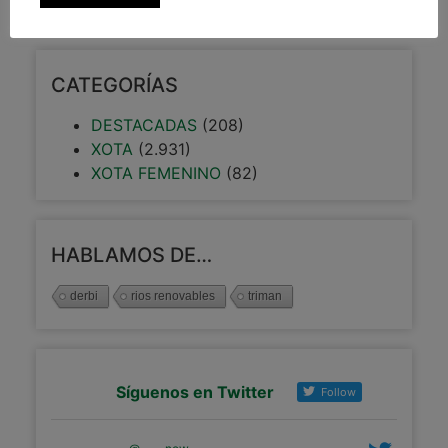
CATEGORÍAS
DESTACADAS
(208)
XOTA
(2.931)
XOTA FEMENINO
(82)
HABLAMOS DE…
derbi
rios renovables
triman
Síguenos en Twitter
Follow