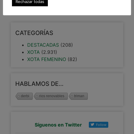
Rechazar todas
15 septiembre, 2022
CATEGORÍAS
DESTACADAS
(208)
XOTA
(2.931)
XOTA FEMENINO
(82)
HABLAMOS DE…
derbi
rios renovables
triman
Síguenos en Twitter
Follow