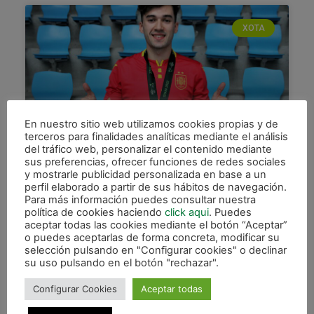
XOTA
En nuestro sitio web utilizamos cookies propias y de
terceros para finalidades analíticas mediante el análisis
del tráfico web, personalizar el contenido mediante
sus preferencias, ofrecer funciones de redes sociales
Cerviño: «Quiero dar las gracias
y mostrarle publicidad personalizada en base a un
al club por haberme hecho el
perfil elaborado a partir de sus hábitos de navegación.
jugador que soy hoy»
Para más información puedes consultar nuestra
política de cookies haciendo
click aqui
. Puedes
aceptar todas las cookies mediante el botón “Aceptar”
Tras proclamarse campeón de Europa Sub19 con
o puedes aceptarlas de forma concreta, modificar su
la Selección Española, Ion Cerviño ya se ha
selección pulsando en "Configurar cookies" o declinar
incorporado a los entrenamientos con su club,
su uso pulsando en el botón "rechazar".
Osasuna Magna. El
Configurar Cookies
Aceptar todas
LEER MÁS »