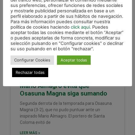
del tráfico web, personalizar el contenido mediante
sus preferencias, ofrecer funciones de redes sociales
y mostrarle publicidad personalizada en base a un
perfil elaborado a partir de sus hábitos de navegación.
Para más información puedes consultar nuestra
política de cookies haciendo
click aqui
. Puedes
XOTA
aceptar todas las cookies mediante el botón “Aceptar”
o puedes aceptarlas de forma concreta, modificar su
selección pulsando en "Configurar cookies" o declinar
su uso pulsando en el botón "rechazar".
Configurar Cookies
Aceptar todas
Rechazar todas
Mario Almagro evita que
Osasuna Magna siga sumando
Segunda derrota de la temporada para Osasuna
Magna (3-2), que no pudo puntuar ante un
inspirado Mario Almagro. El portero de Santa
Coloma evitó de
LEER MÁS »