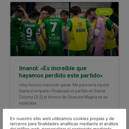
XOTA
Imanol: «Es increíble que
hayamos perdido este partido»
«Hoy hemos merecido ganar. Me parecería injusto
hasta el empate» Finalizado el partido en Santa
Coloma (3-2) el técnico de Osasuna Magna no se
explicaba
LEER MÁS »
En nuestro sitio web utilizamos cookies propias y de
terceros para finalidades analíticas mediante el análisis
21 octubre, 2022