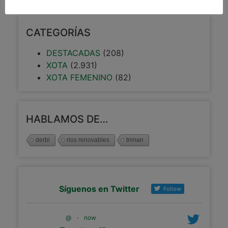
CATEGORÍAS
DESTACADAS
(208)
XOTA
(2.931)
XOTA FEMENINO
(82)
HABLAMOS DE…
derbi
rios renovables
triman
Síguenos en Twitter
Follow
@
·
now