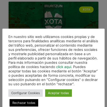
XOTA
En nuestro sitio web utilizamos cookies propias y de
terceros para finalidades analíticas mediante el análisis
del tráfico web, personalizar el contenido mediante
sus preferencias, ofrecer funciones de redes sociales
y mostrarle publicidad personalizada en base a un
Señalamientos y resultados del
perfil elaborado a partir de sus hábitos de navegación.
fin de semana
Para más información puedes consultar nuestra
política de cookies haciendo
click aqui
. Puedes
Aquí te ofrecemos los señalamientos y resultados
aceptar todas las cookies mediante el botón “Aceptar”
o puedes aceptarlas de forma concreta, modificar su
obtenidos por los equipos del Club Deportivo Xota
selección pulsando en "Configurar cookies" o declinar
correspondientes al fin de semana del 4, 5 y 6
su uso pulsando en el botón "rechazar".
LEER MÁS »
Configurar Cookies
Aceptar todas
5 noviembre, 2022
Rechazar todas