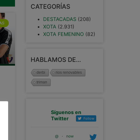
CATEGORÍAS
DESTACADAS
(208)
AS
XOTA
(2.931)
XOTA FEMENINO
(82)
HABLAMOS DE…
derbi
rios renovables
triman
Síguenos en
Twitter
Follow
a
por
pa
@
·
now
rdo