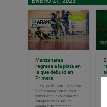
ENERO 27, 2023
XOTA
Manzanares
S
regresa a la pista en
r
la que debutó en
s
Primera
Aq
se
-El equipo de Juan Luis Alonso
ob
Doral empató a un gol en su
Cl
primer choque en la máxima
co
categoría ante Osasuna
se
Magna en la temporada