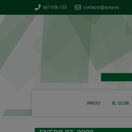
667 656 153
contacto@xota.es
INICIO
EL CLUB