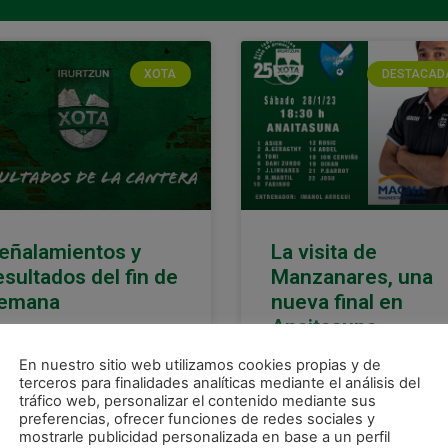
XOTA
DESTACAD
eñalamientos y
La visita de
esultados del fin de
Manzanares, una
emana
nueva final en
Anaitasuna
uí te ofrecemos los
ñalamientos y resultados
ACTUALIZADO | Finalmente
En nuestro sitio web utilizamos cookies propias y de
tenidos por los equipos del
Juninho deberá cumplir est
terceros para finalidades analíticas mediante el análisis del
ub Deportivo Xota
tráfico web, personalizar el contenido mediante sus
tarde su partido de sanción 
preferencias, ofrecer funciones de redes sociales y
rrespondientes al fin de
la cartulina roja vista en Co
mostrarle publicidad personalizada en base a un perfil
mana del 27, 28 y 29
del Rey. Por contra, Dani Zu