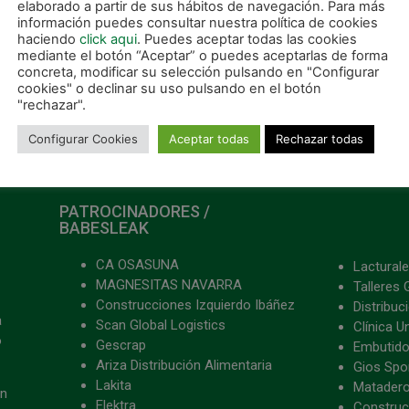
elaborado a partir de sus hábitos de navegación. Para más
información puedes consultar nuestra política de cookies
ER MÁS »
LEER MÁS »
haciendo
click aqui
. Puedes aceptar todas las cookies
mediante el botón “Aceptar” o puedes aceptarlas de forma
concreta, modificar su selección pulsando en "Configurar
 enero, 2023
27 enero, 2023
cookies" o declinar su uso pulsando en el botón
"rechazar".
Configurar Cookies
Aceptar todas
Rechazar todas
PATROCINADORES /
BABESLEAK
CA OSASUNA
Lacturale
MAGNESITAS NAVARRA
Talleres 
Construcciones Izquierdo Ibáñez
Distribu
a
Scan Global Logistics
Clínica U
o
Gescrap
Embutido
Ariza Distribución Alimentaria
Gios Spon
Lakita
Matader
ón
Elektra
Construc