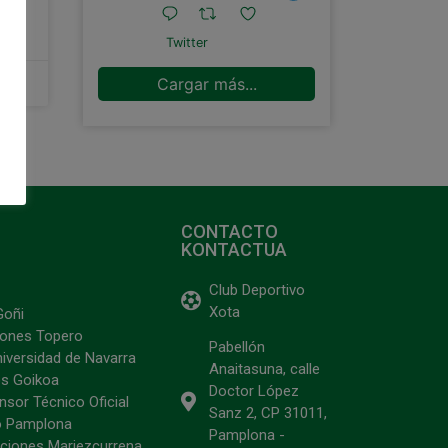
Twitter
Cargar más...
CONTACTO
KONTACTUA
Club Deportivo
Xota
Goñi
ciones Topero
Pabellón
niversidad de Navarra
Anaitasuna, calle
s Goikoa
Doctor López
sor Técnico Oficial
Sanz 2, CP 31011,
o Pamplona
Pamplona -
ciones Mariezcurrena