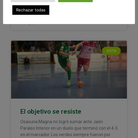
LEER MÁS »
Rechazar todas
6 mayo, 2023
XOTA
El objetivo se resiste
Osasuna Magna no logró sumar ante Jaén
Paraíso Interior en un duelo que terminó con el 4-5
en el marcador. Los verdes siempre fueron por