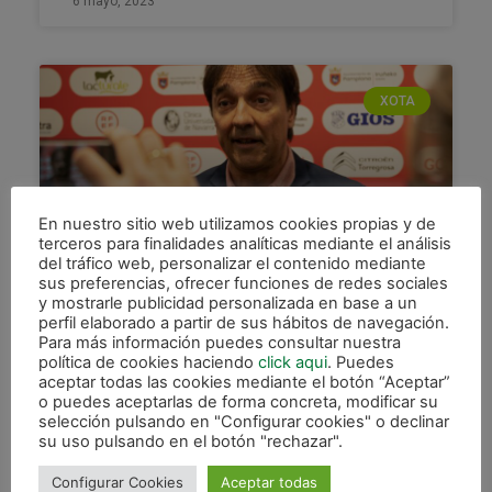
6 mayo, 2023
XOTA
En nuestro sitio web utilizamos cookies propias y de
terceros para finalidades analíticas mediante el análisis
del tráfico web, personalizar el contenido mediante
sus preferencias, ofrecer funciones de redes sociales
y mostrarle publicidad personalizada en base a un
«Hemos llegado tarde al partido.
perfil elaborado a partir de sus hábitos de navegación.
La primera parte no me ha
Para más información puedes consultar nuestra
política de cookies haciendo
click aqui
. Puedes
gustado»
aceptar todas las cookies mediante el botón “Aceptar”
o puedes aceptarlas de forma concreta, modificar su
Imanol Arregui no acabó demasiado contento por
selección pulsando en "Configurar cookies" o declinar
el partido ofrecido. El entrenador de Osasuna
su uso pulsando en el botón "rechazar".
Magna lamentó la primera mitad de los suyos y
cómo el
Configurar Cookies
Aceptar todas