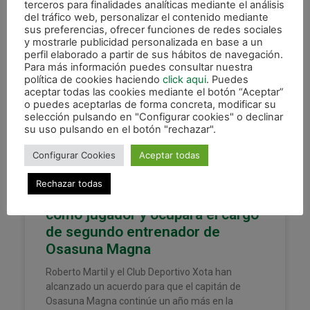
terceros para finalidades analíticas mediante el análisis
del tráfico web, personalizar el contenido mediante
sus preferencias, ofrecer funciones de redes sociales
y mostrarle publicidad personalizada en base a un
perfil elaborado a partir de sus hábitos de navegación.
XOTA
Para más información puedes consultar nuestra
política de cookies haciendo
click aqui
. Puedes
aceptar todas las cookies mediante el botón “Aceptar”
o puedes aceptarlas de forma concreta, modificar su
selección pulsando en "Configurar cookies" o declinar
su uso pulsando en el botón "rechazar".
Configurar Cookies
Aceptar todas
Rechazar todas
Roberto Martil amplía su contrato
como jugador y ocupará el cargo
de segundo entrenador de
Osasuna Magna
Roberto Martil y el Club Deportivo Xota han
alcanzado un acuerdo para que el capitán de
Osasuna Magna continúe un año más en la