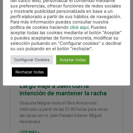
del tráfico web, personalizar el contenido mediante
17 octubre, 2023
sus preferencias, ofrecer funciones de redes sociales
y mostrarle publicidad personalizada en base a un
perfil elaborado a partir de sus hábitos de navegación.
Para más información puedes consultar nuestra
política de cookies haciendo
click aqui
. Puedes
DESTACADAS
aceptar todas las cookies mediante el botón “Aceptar”
o puedes aceptarlas de forma concreta, modificar su
selección pulsando en "Configurar cookies" o declinar
su uso pulsando en el botón "rechazar".
Configurar Cookies
Aceptar todas
Rechazar todas
Largo viaje a Jaén con la
intención de mantener la racha
Osasuna Magna visita el Olivo Arena este
miércoles a partir de las 21:00 horas para verse
las caras con el Jaén Paraíso Interior. Miguel
Hernández
LEER MÁS »