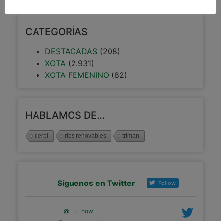
CATEGORÍAS
DESTACADAS
(208)
XOTA
(2.931)
XOTA FEMENINO
(82)
HABLAMOS DE…
derbi
rios renovables
triman
Síguenos en Twitter
Follow
@
·
now