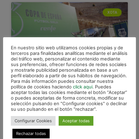
XOTA
En nuestro sitio web utilizamos cookies propias y de
terceros para finalidades analíticas mediante el análisis
del tráfico web, personalizar el contenido mediante
sus preferencias, ofrecer funciones de redes sociales
y mostrarle publicidad personalizada en base a un
El Barça, rival de Cuartos en la
perfil elaborado a partir de sus hábitos de navegación.
Copa de España
Para más información puedes consultar nuestra
política de cookies haciendo
click aqui
. Puedes
Osasuna Magna se medirá al Barça en los Cuartos
aceptar todas las cookies mediante el botón “Aceptar”
o puedes aceptarlas de forma concreta, modificar su
de Final de la Copa de España. Así lo ha deparado
selección pulsando en "Configurar cookies" o declinar
el sorteo celebrado este jueves
su uso pulsando en el botón "rechazar".
LEER MÁS »
Configurar Cookies
Aceptar todas
14 diciembre, 2023
Rechazar todas