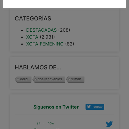
CATEGORÍAS
DESTACADAS
(208)
XOTA
(2.931)
XOTA FEMENINO
(82)
HABLAMOS DE…
derbi
rios renovables
triman
Síguenos en Twitter
Follow
@
·
now