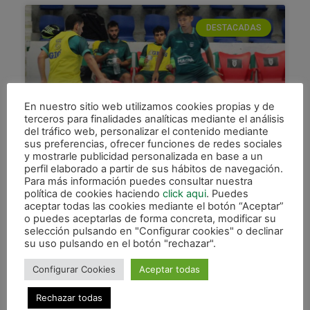
DESTACADAS
En nuestro sitio web utilizamos cookies propias y de
terceros para finalidades analíticas mediante el análisis
del tráfico web, personalizar el contenido mediante
sus preferencias, ofrecer funciones de redes sociales
y mostrarle publicidad personalizada en base a un
El derbi en Tudela abre el año
perfil elaborado a partir de sus hábitos de navegación.
para Osasuna Magna
Para más información puedes consultar nuestra
política de cookies haciendo
click aqui
. Puedes
Osasuna Magna visita este sábado a partir de las
aceptar todas las cookies mediante el botón “Aceptar”
o puedes aceptarlas de forma concreta, modificar su
20.00 horas al ATP Tudelano Ribera Navarra FS.
selección pulsando en "Configurar cookies" o declinar
Un derbi regional que siempre está repleto de
su uso pulsando en el botón "rechazar".
LEER MÁS »
Configurar Cookies
Aceptar todas
3 enero, 2024
Rechazar todas