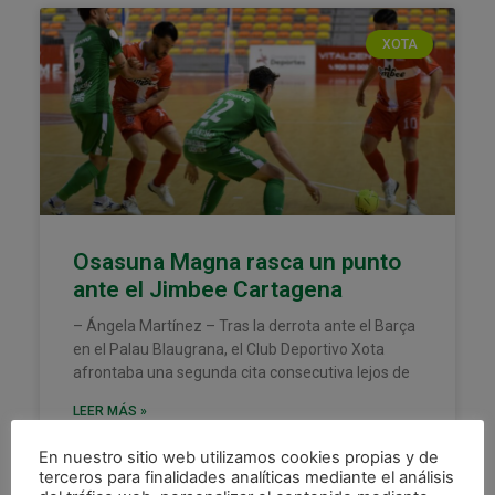
XOTA
Osasuna Magna rasca un punto
ante el Jimbee Cartagena
– Ángela Martínez – Tras la derrota ante el Barça
en el Palau Blaugrana, el Club Deportivo Xota
afrontaba una segunda cita consecutiva lejos de
LEER MÁS »
En nuestro sitio web utilizamos cookies propias y de
22 abril, 2025
terceros para finalidades analíticas mediante el análisis