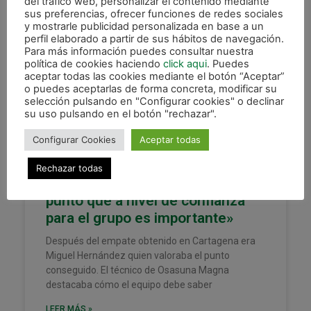
del tráfico web, personalizar el contenido mediante
sus preferencias, ofrecer funciones de redes sociales
y mostrarle publicidad personalizada en base a un
perfil elaborado a partir de sus hábitos de navegación.
XOTA
Para más información puedes consultar nuestra
política de cookies haciendo
click aqui
. Puedes
aceptar todas las cookies mediante el botón “Aceptar”
o puedes aceptarlas de forma concreta, modificar su
selección pulsando en "Configurar cookies" o declinar
su uso pulsando en el botón "rechazar".
Configurar Cookies
Aceptar todas
Rechazar todas
Miguel: «Nos vamos con un
punto que a nivel de confianza
para el grupo es importante»
Después del empate obtenido en Cartagena era
Miguel Hernández quien valoraba el punto
conseguido. El técnico de Osasuna Magna
destacaba cómo el equipo debe saber
LEER MÁS »