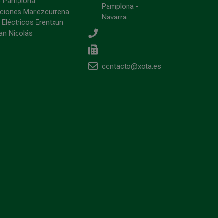
o Pamplona
Pamplona -
ciones Mariezcurrena
Navarra
 Eléctricos Erentxun
an Nicolás
contacto@xota.es