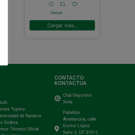
Twitter
Cargar más...
CONTACTO
KONTACTUA
Club Deportivo
Xota
Goñi
ciones Topero
Pabellón
niversidad de Navarra
Anaitasuna, calle
s Goikoa
Doctor López
sor Técnico Oficial
Sanz 2, CP 31011,