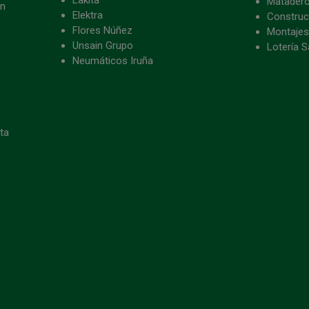
Matader
ón
Elektra
Construc
Flores Núñez
Montajes
Unsain Grupo
Lotería S
Neumáticos Iruña
eta