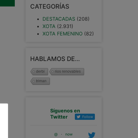
CATEGORÍAS
DESTACADAS
(208)
XOTA
(2.931)
XOTA FEMENINO
(82)
HABLAMOS DE…
derbi
rios renovables
triman
Síguenos en
Twitter
Follow
@
·
now