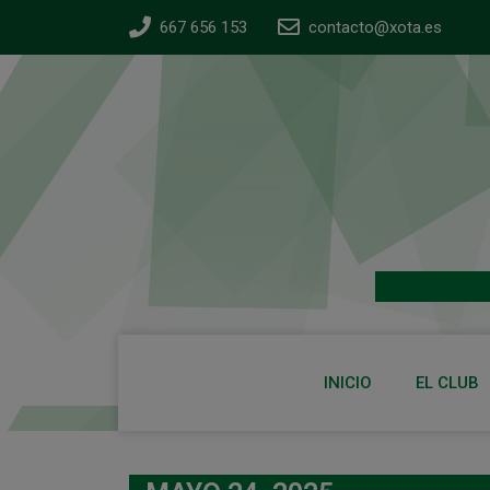
667 656 153
contacto@xota.es
INICIO
EL CLUB