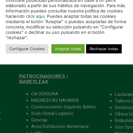
mostrarle publicidad personalizada en base a un perfil
elaborado a partir de sus hábitos de navegación. Para más
e el equipo navarro
información puedes consultar nuestra política de cookies
haciendo
click aqui
. Puedes aceptar todas las cookies
ER MÁS »
mediante el botón “Aceptar” o puedes aceptarlas de forma
concreta, modificar su selección pulsando en "Configurar
cookies" o declinar su uso pulsando en el botón
"rechazar".
 mayo, 2025
Configurar Cookies
Aceptar todas
Rechazar todas
PATROCINADORES /
BABESLEAK
CA OSASUNA
Lacturale
MAGNESITAS NAVARRA
Talleres 
Construcciones Izquierdo Ibáñez
Distribu
a
Scan Global Logistics
Clínica U
o
Gescrap
Embutido
Ariza Distribución Alimentaria
Gios Spon
Lakita