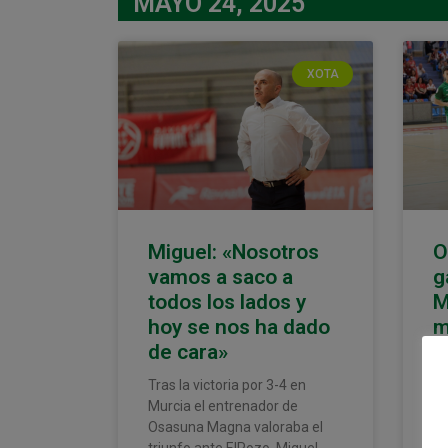
MAYO 24, 2025
XOTA
Miguel: «Nosotros
O
vamos a saco a
g
todos los lados y
M
hoy se nos ha dado
m
de cara»
F
Tras la victoria por 3-4 en
Os
Murcia el entrenador de
3-
Osasuna Magna valoraba el
úl
triunfo ante ElPozo. Miguel
re