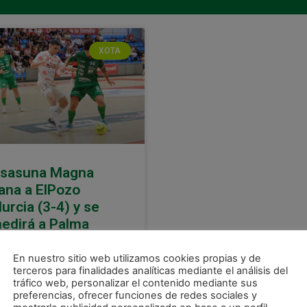
XOTA
sasuna Magna
ana a ElPozo
urcia (3-4) y se
edirá a Palma
utsal en el Play Off
En nuestro sitio web utilizamos cookies propias y de
asuna Magna se impuso por
terceros para finalidades analíticas mediante el análisis del
4 a ElPozo Murcia en el
tráfico web, personalizar el contenido mediante sus
timo partido de la fase
preferencias, ofrecer funciones de redes sociales y
gular del campeontao, por lo