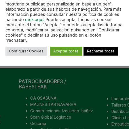
mporada con la tradicional
mostrarle publicidad personalizada en base a un perfil
mida de equipo en el Hotel
elaborado a partir de sus hábitos de navegación. Para más
azaola de Irurtzun. Una
información puedes consultar nuestra política de cookies
haciendo
click aqui
. Puedes aceptar todas las cookies
unión de jugadores, cuerpo
mediante el botón “Aceptar” o puedes aceptarlas de forma
concreta, modificar su selección pulsando en "Configurar
ER MÁS »
cookies" o declinar su uso pulsando en el botón
"rechazar".
junio, 2025
Configurar Cookies
Aceptar todas
Rechazar todas
PATROCINADORES /
BABESLEAK
CA OSASUNA
Lacturale
MAGNESITAS NAVARRA
Talleres 
Construcciones Izquierdo Ibáñez
Distribu
a
Scan Global Logistics
Clínica U
o
Gescrap
Embutido