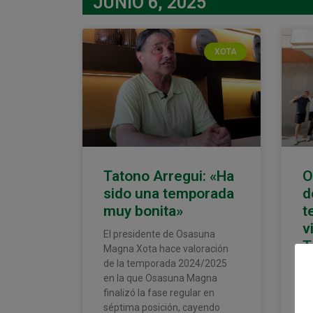
JUNIO 6, 2025
XOTA
Tatono Arregui: «Ha
O
sido una temporada
d
muy bonita»
t
v
El presidente de Osasuna
T
Magna Xota hace valoración
I
de la temporada 2024/2025
en la que Osasuna Magna
Lo
finalizó la fase regular en
Ma
séptima posición, cayendo