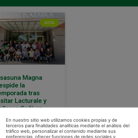
XOTA
sasuna Magna
espide la
emporada tras
isitar Lacturale y
alleres Goñi en
rurtzun
En nuestro sitio web utilizamos cookies propias y de
terceros para finalidades analíticas mediante el análisis del
s jugadores de Osasuna
tráfico web, personalizar el contenido mediante sus
gna despidieron la
preferencias, ofrecer funciones de redes sociales y