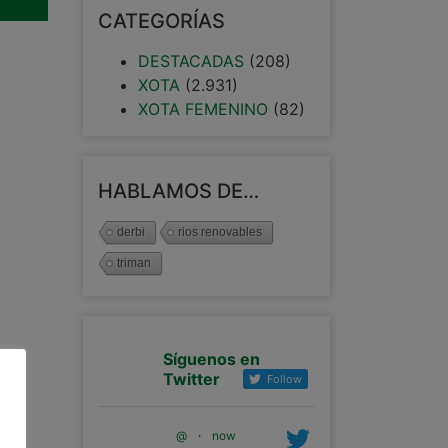
CATEGORÍAS
DESTACADAS
(208)
XOTA
(2.931)
XOTA FEMENINO
(82)
HABLAMOS DE…
derbi
rios renovables
triman
Síguenos en
Twitter
Follow
@
·
now