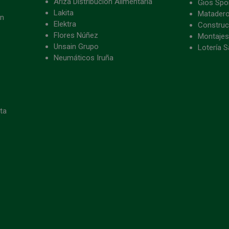
Ariza Distribución Alimentaria
Gios Spon
Lakita
Matader
ón
Elektra
Construc
Flores Núñez
Montajes
Unsain Grupo
Lotería S
Neumáticos Iruña
eta