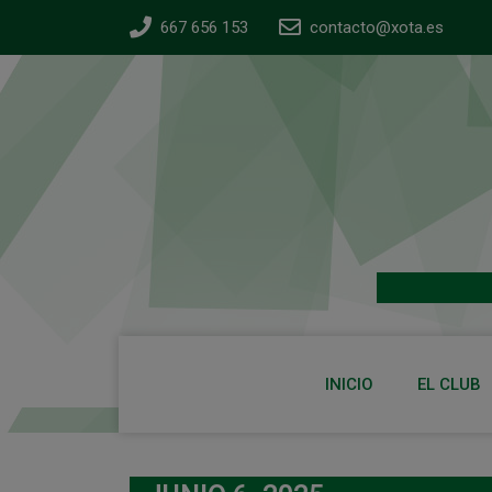
667 656 153
contacto@xota.es
INICIO
EL CLUB