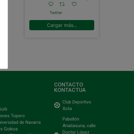
Twitter
Cargar más...
CONTACTO
KONTACTUA
Club Deportivo
Xota
Goñi
ciones Topero
Pabellón
niversidad de Navarra
Anaitasuna, calle
s Goikoa
Doctor López