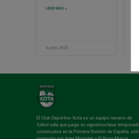
te
co
LEER MÁS »
Pl
re
LE
6 junio, 2025
6 
El Club Deportivo Xota es un equipo navarro de
fútbol sala que juega su vigesimoctava temporad
consecutiva en la Primera División de España, sól
superado por Inter Movistar y El Pozo Murcia.