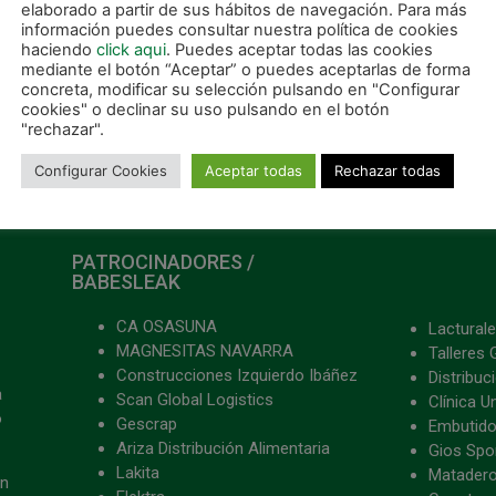
elaborado a partir de sus hábitos de navegación. Para más
información puedes consultar nuestra política de cookies
haciendo
click aqui
. Puedes aceptar todas las cookies
mediante el botón “Aceptar” o puedes aceptarlas de forma
concreta, modificar su selección pulsando en "Configurar
cookies" o declinar su uso pulsando en el botón
"rechazar".
Configurar Cookies
Aceptar todas
Rechazar todas
PATROCINADORES /
BABESLEAK
CA OSASUNA
Lacturale
MAGNESITAS NAVARRA
Talleres 
Construcciones Izquierdo Ibáñez
Distribu
a
Scan Global Logistics
Clínica U
o
Gescrap
Embutido
Ariza Distribución Alimentaria
Gios Spon
Lakita
Matader
ón