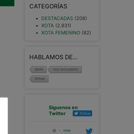
CATEGORÍAS
DESTACADAS
(208)
XOTA
(2.931)
XOTA FEMENINO
(82)
HABLAMOS DE…
derbi
rios renovables
triman
Síguenos en
Twitter
Follow
@
·
now