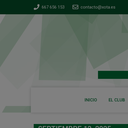
667 656 153
contacto@xota.es
INICIO
EL CLUB