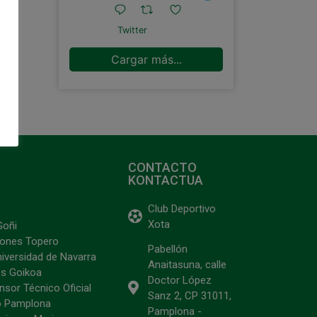
Twitter
Cargar más...
CONTACTO
KONTACTUA
Club Deportivo
Xota
Goñi
ciones Topero
Pabellón
niversidad de Navarra
Anaitasuna, calle
s Goikoa
Doctor López
sor Técnico Oficial
Sanz 2, CP 31011,
o Pamplona
Pamplona -