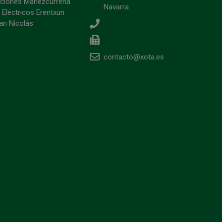
ciones Mariezcurrena
Navarra
 Eléctricos Erentxun
an Nicolás
contacto@xota.es