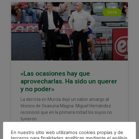
XOTA
«Las ocasiones hay que
aprovecharlas. Ha sido un querer
y no poder»
La derrota en Murcia dejó un sabor amargo al
técnico de Osasuna Magna. Miguel Hernández
reconoció que en la primera mitad los suyos no
tuvieron
LEER MÁS »
En nuestro sitio web utilizamos cookies propias y de
terceros para finalidades analíticas mediante el análisis