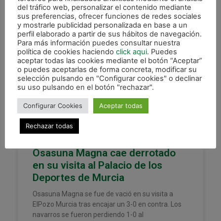
del tráfico web, personalizar el contenido mediante
25 octubre, 2025
sus preferencias, ofrecer funciones de redes sociales
y mostrarle publicidad personalizada en base a un
perfil elaborado a partir de sus hábitos de navegación.
Para más información puedes consultar nuestra
política de cookies haciendo
click aqui
. Puedes
XOTA
aceptar todas las cookies mediante el botón “Aceptar”
o puedes aceptarlas de forma concreta, modificar su
selección pulsando en "Configurar cookies" o declinar
su uso pulsando en el botón "rechazar".
Configurar Cookies
Aceptar todas
Rechazar todas
Osasuna Magna cae derrotado
en su visita al Palacio de los
Deportes de Murcia
Osasuna Magna se fue de vació en su visita a
ElPozo Murcia tras encajar un 3-0 en contra. Los
navarros se fueron perdiendo 1-0 al