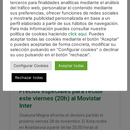
terceros para finalidades analíticas mediante el análisis
del tráfico web, personalizar el contenido mediante
24 noviembre, 2025
sus preferencias, ofrecer funciones de redes sociales
y mostrarle publicidad personalizada en base a un
perfil elaborado a partir de sus hábitos de navegación.
Para más información puedes consultar nuestra
política de cookies haciendo
click aqui
. Puedes
XOTA
aceptar todas las cookies mediante el botón “Aceptar”
o puedes aceptarlas de forma concreta, modificar su
selección pulsando en "Configurar cookies" o declinar
su uso pulsando en el botón "rechazar".
Configurar Cookies
Aceptar todas
Rechazar todas
Precios especiales para recibir
este viernes (20h) al Movistar
Inter
Osasuna Magna afronta un decisivo partido el
próximo viernes 28 de noviembre. El Xota recibe
en Anaitasuna a partir de las 20:00 horas al