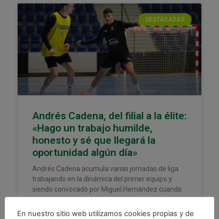
DESTACADAS
Andrés Cadena, del filial a la élite:
«Hago un trabajo humilde,
honesto y sé que llegará la
oportunidad algún día»
Andrés Cadena acumula varias jornadas de liga
trabajando en la dinámica del primer equipo y
siendo convocado por Miguel Hernández cuando
las circunstancias del calendario
En nuestro sitio web utilizamos cookies propias y de
LEER MÁS »