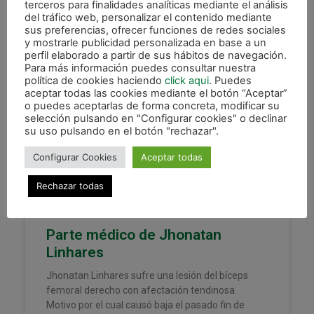
terceros para finalidades analíticas mediante el análisis
del tráfico web, personalizar el contenido mediante
sus preferencias, ofrecer funciones de redes sociales
11 marzo, 2026
y mostrarle publicidad personalizada en base a un
perfil elaborado a partir de sus hábitos de navegación.
Para más información puedes consultar nuestra
política de cookies haciendo
click aqui
. Puedes
aceptar todas las cookies mediante el botón “Aceptar”
XOTA
o puedes aceptarlas de forma concreta, modificar su
selección pulsando en "Configurar cookies" o declinar
su uso pulsando en el botón "rechazar".
Configurar Cookies
Aceptar todas
Rechazar todas
Parte médico de Jhonatan
Linhares
Jhonatan Linhares sufre una lesión del bíceps
femoral derecho con afectación tendinosa.
Motivo por el cual causó baja el pasado fin de