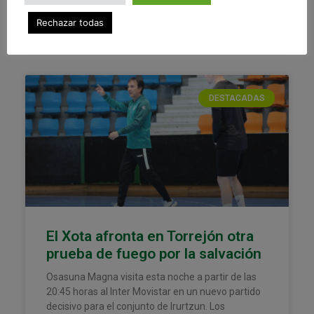
Rechazar todas
24 abril, 2026
DESTACADAS
El Xota afronta en Torrejón otra
prueba de fuego por la salvación
Osasuna Magna visita esta noche a partir de las
20:45 horas al Inter Movistar en un nuevo partido
decisivo para el conjunto de Irurtzun. Los