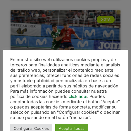
XOTA
En nuestro sitio web utilizamos cookies propias y de
terceros para finalidades analíticas mediante el análisis
del tráfico web, personalizar el contenido mediante
sus preferencias, ofrecer funciones de redes sociales
Abultada derrota para un
y mostrarle publicidad personalizada en base a un
Osasuna Magna que pagó caras
perfil elaborado a partir de sus hábitos de navegación.
3 expulsiones
Para más información puedes consultar nuestra
política de cookies haciendo
click aqui
. Puedes
aceptar todas las cookies mediante el botón “Aceptar”
– Ángela Martínez – Tras la derrota ante el F.C.
o puedes aceptarlas de forma concreta, modificar su
Barcelona en Anaitasuna, Osasuna Magna
selección pulsando en "Configurar cookies" o declinar
visitaba a Inter Movistar a domicilio en la jornada
su uso pulsando en el botón "rechazar".
26.
Configurar Cookies
Aceptar todas
LEER MÁS »