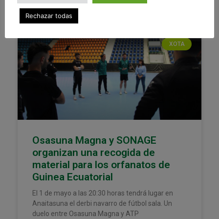
Rechazar todas
XOTA
Osasuna Magna y SONAGE
organizan una recogida de
material para los orfanatos de
Guinea Ecuatorial
El 1 de mayo a las 20:30 horas tendrá lugar en
Anaitasuna el derbi navarro de fútbol sala. Un
duelo entre Osasuna Magna y ATP