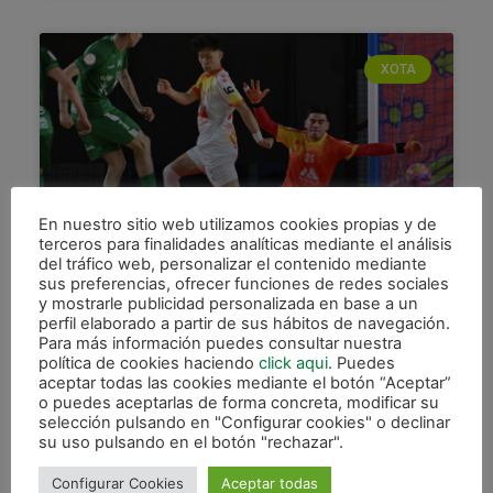
XOTA
En nuestro sitio web utilizamos cookies propias y de
terceros para finalidades analíticas mediante el análisis
del tráfico web, personalizar el contenido mediante
Los detalles vuelven a dar la
sus preferencias, ofrecer funciones de redes sociales
y mostrarle publicidad personalizada en base a un
espalda a Osasuna Magna
perfil elaborado a partir de sus hábitos de navegación.
Para más información puedes consultar nuestra
Osasuna Magna Xota cayó en su visita a Santa
política de cookies haciendo
click aqui
. Puedes
Coloma tras un partido en el que la falta de
aceptar todas las cookies mediante el botón “Aceptar”
acierto negó el gol a los
o puedes aceptarlas de forma concreta, modificar su
selección pulsando en "Configurar cookies" o declinar
LEER MÁS »
su uso pulsando en el botón "rechazar".
Configurar Cookies
Aceptar todas
28 abril, 2026