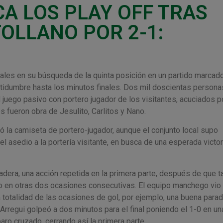
CA LOS PLAY OFF TRAS
OLLANO POR 2-1:
ales en su búsqueda de la quinta posición en un partido marcado
rtidumbre hasta los minutos finales. Dos mil doscientas persona
 juego pasivo con portero jugador de los visitantes, acuciados p
 fueron obra de Jesulito, Carlitos y Nano.
la camiseta de portero-jugador, aunque el conjunto local supo
el asedio a la portería visitante, en busca de una esperada victor
dera, una acción repetida en la primera parte, después de que t
ro en otras dos ocasiones consecutivas. El equipo manchego vi
la totalidad de las ocasiones de gol, por ejemplo, una buena para
Arregui golpeó a dos minutos para el final poniendo el 1-0 en un
aro cruzado, cerrando así la primera parte.