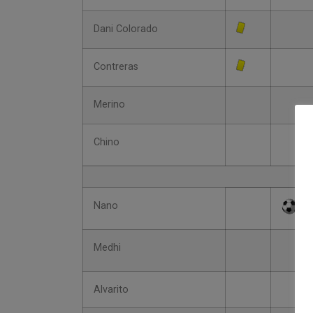
Dani Colorado
Contreras
Merino
Chino
Nano
Medhi
Alvarito