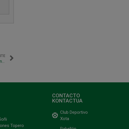
NTE
Desplazamiento a Palma para jugar contra Fisiomedia Manacor
CONTACTO
KONTACTUA
Club Deportivo
Xota
Goñi
ciones Topero
Pabellón