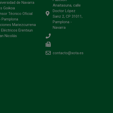
niversidad de Navarra
Anaitasuna, calle
s Goikoa
Doctor López
sor Técnico Oficial
Sanz 2, CP 31011,
o Pamplona
Pamplona -
ciones Mariezcurrena
Navarra
 Eléctricos Erentxun
an Nicolás
contacto@xota.es