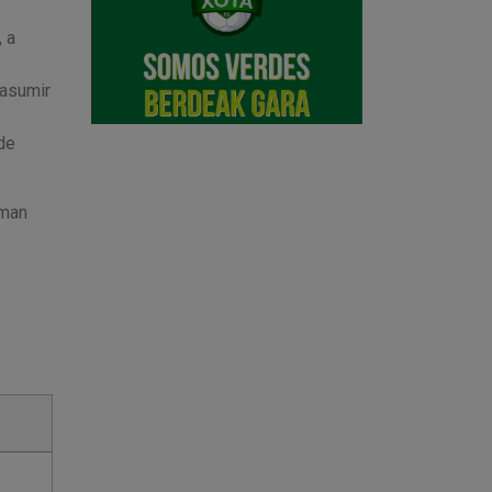
 a
 asumir
de
iman