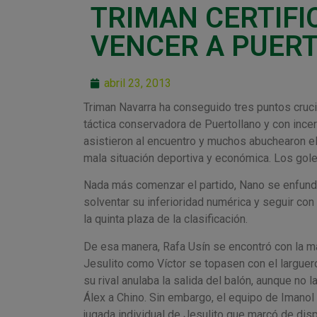
TRIMAN CERTIFI
VENCER A PUERT
abril 23, 2013
Triman Navarra ha conseguido tres puntos cruci
táctica conservadora de Puertollano y con ince
asistieron al encuentro y muchos abuchearon el
mala situación deportiva y económica. Los goles
Nada más comenzar el partido, Nano se enfundó 
solventar su inferioridad numérica y seguir con 
la quinta plaza de la clasificación.
De esa manera, Rafa Usín se encontró con la ma
Jesulito como Víctor se topasen con el largue
su rival anulaba la salida del balón, aunque no 
Álex a Chino. Sin embargo, el equipo de Imanol 
jugada individual de Jesulito que marcó de disp