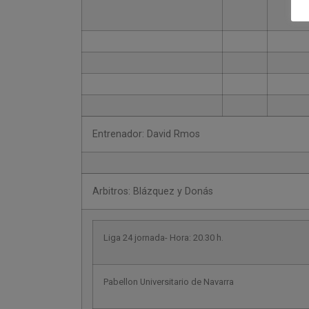
Entrenador: David Rmos
Arbitros: Blázquez y Donás
Liga 24 jornada- Hora: 20.30 h.
Pabellon Universitario de Navarra