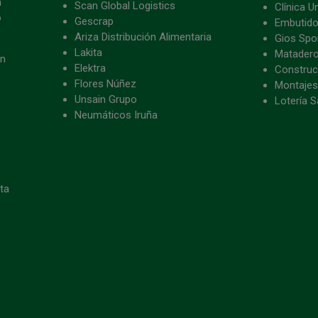
a
Scan Global Logistics
Clínica U
o
Gescrap
Embutido
Ariza Distribución Alimentaria
Gios Spon
Lakita
Matader
ón
Elektra
Construc
Flores Núñez
Montajes
Unsain Grupo
Lotería S
Neumáticos Iruña
eta