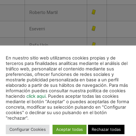
Roberto Martil
Eseverri
Rafa Usín
En nuestro sitio web utilizamos cookies propias y de
Jesulito
terceros para finalidades analíticas mediante el análisis del
tráfico web, personalizar el contenido mediante sus
preferencias, ofrecer funciones de redes sociales y
mostrarle publicidad personalizada en base a un perfil
elaborado a partir de sus hábitos de navegación. Para más
Victor
información puedes consultar nuestra política de cookies
haciendo
click aqui
. Puedes aceptar todas las cookies
mediante el botón “Aceptar” o puedes aceptarlas de forma
concreta, modificar su selección pulsando en "Configurar
Carlitos
cookies" o declinar su uso pulsando en el botón
"rechazar".
Iñigo
Configurar Cookies
Aceptar todas
Rechazar todas