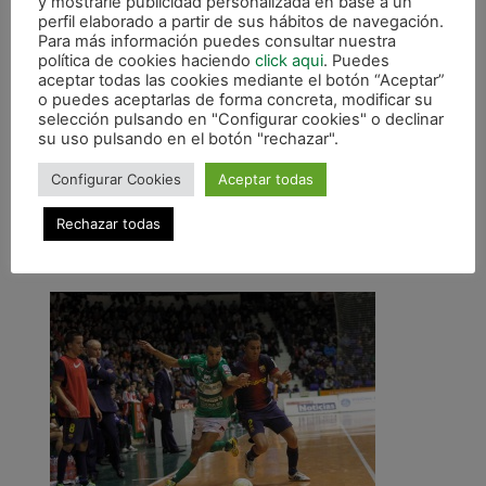
y mostrarle publicidad personalizada en base a un
Viernes 1-3: Triman Navarra – El Pozo
perfil elaborado a partir de sus hábitos de navegación.
Murcia: 2.900 espectadores
Para más información puedes consultar nuestra
política de cookies haciendo
click aqui
. Puedes
Viernes 15-3: Triman Navarra – Rios
aceptar todas las cookies mediante el botón “Aceptar”
Renovables: 2.800 espectadores
o puedes aceptarlas de forma concreta, modificar su
Viernes 5-4: Triman Navarra – Azkar Lugo:
selección pulsando en "Configurar cookies" o declinar
su uso pulsando en el botón "rechazar".
2.300 espectadores
Viernes 19-4: Triman Navarra – Puertollano:
Configurar Cookies
Aceptar todas
2.250 espectadores
Rechazar todas
Total espectadores: 24.900. Media de
espectadores: 2.075