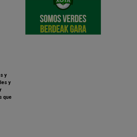
s y
les y
r
s que