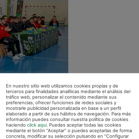
En nuestro sitio web utilizamos cookies propias y de
terceros para finalidades analíticas mediante el análisis del
tráfico web, personalizar el contenido mediante sus
z temporadas de Osasuna Magna y también patrocina al pro
preferencias, ofrecer funciones de redes sociales y
ctivamente en la realización de esta actividad, en la que
mostrarle publicidad personalizada en base a un perfil
elaborado a partir de sus hábitos de navegación. Para más
gorías y 25 técnicos en el pueblo donde nació el Club depor
información puedes consultar nuestra política de cookies
haciendo
click aqui
. Puedes aceptar todas las cookies
mediante el botón “Aceptar” o puedes aceptarlas de forma
concreta, modificar su selección pulsando en "Configurar