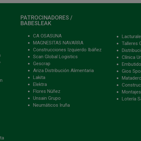
PATROCINADORES /
BABESLEAK
CA OSASUNA
Lacturale
MAGNESITAS NAVARRA
Talleres 
Construcciones Izquierdo Ibáñez
Distribu
a
Scan Global Logistics
Clínica U
o
Gescrap
Embutido
Ariza Distribución Alimentaria
Gios Spon
Lakita
Matader
ón
Elektra
Construc
Flores Núñez
Montajes
Unsain Grupo
Lotería S
Neumáticos Iruña
eta