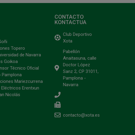
CONTACTO
KONTACTUA
Club Deportivo
Xota
Goñi
ciones Topero
Pabellón
niversidad de Navarra
Anaitasuna, calle
s Goikoa
Doctor López
sor Técnico Oficial
Sanz 2, CP 31011,
o Pamplona
Pamplona -
ciones Mariezcurrena
Navarra
 Eléctricos Erentxun
an Nicolás
contacto@xota.es