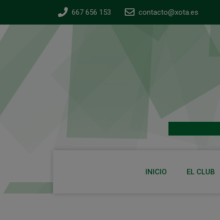
667 656 153
contacto@xota.es
INICIO
EL CLUB