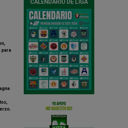
CALENDARIO DE LIGA
on,
 para
Magna
dos,
erzo.