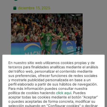
diciembre 15, 2025
En nuestro sitio web utilizamos cookies propias y de
terceros para finalidades analíticas mediante el análisis
del tráfico web, personalizar el contenido mediante
sus preferencias, ofrecer funciones de redes sociales
y mostrarle publicidad personalizada en base a un
perfil elaborado a partir de sus hábitos de navegación.
Para más información puedes consultar nuestra
ANTERIOR
política de cookies haciendo
click aqui
. Puedes
ABONOS MEDIA TEMPORADA | Consigue tu abono del 17 de diciembre al 9 de enero
aceptar todas las cookies mediante el botón “Aceptar”
o puedes aceptarlas de forma concreta, modificar su
selección pulsando en "Configurar cookies" o declinar
CALENDARIO DE LIGA